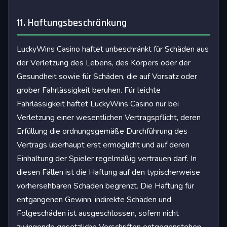
11. Haftungsbeschränkung
LuckyWins Casino haftet unbeschränkt für Schäden aus
der Verletzung des Lebens, des Körpers oder der
Gesundheit sowie für Schäden, die auf Vorsatz oder
grober Fahrlässigkeit beruhen. Für leichte
Fahrlässigkeit haftet LuckyWins Casino nur bei
Verletzung einer wesentlichen Vertragspflicht, deren
Erfüllung die ordnungsgemäße Durchführung des
Vertrags überhaupt erst ermöglicht und auf deren
Einhaltung der Spieler regelmäßig vertrauen darf. In
diesen Fällen ist die Haftung auf den typischerweise
vorhersehbaren Schaden begrenzt. Die Haftung für
entgangenen Gewinn, indirekte Schäden und
Folgeschäden ist ausgeschlossen, sofern nicht
zwingende gesetzliche Vorschriften entgegenstehen.