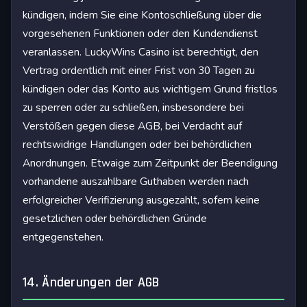
kündigen, indem Sie eine Kontoschließung über die
vorgesehenen Funktionen oder den Kundendienst
veranlassen. LuckyWins Casino ist berechtigt, den
Vertrag ordentlich mit einer Frist von 30 Tagen zu
kündigen oder das Konto aus wichtigem Grund fristlos
zu sperren oder zu schließen, insbesondere bei
Verstößen gegen diese AGB, bei Verdacht auf
rechtswidrige Handlungen oder bei behördlichen
Anordnungen. Etwaige zum Zeitpunkt der Beendigung
vorhandene auszahlbare Guthaben werden nach
erfolgreicher Verifizierung ausgezahlt, sofern keine
gesetzlichen oder behördlichen Gründe
entgegenstehen.
14. Änderungen der AGB