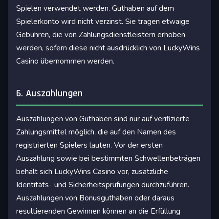
Spielen verwendet werden. Guthaben auf dem
Spielerkonto wird nicht verzinst. Sie tragen etwaige
Gebühren, die von Zahlungsdienstleistern erhoben
werden, sofern diese nicht ausdrücklich von LuckyWins
Casino übernommen werden.
6. Auszahlungen
Auszahlungen von Guthaben sind nur auf verifizierte
Zahlungsmittel möglich, die auf den Namen des
registrierten Spielers lauten. Vor der ersten
Auszahlung sowie bei bestimmten Schwellenbeträgen
behält sich LuckyWins Casino vor, zusätzliche
Identitäts- und Sicherheitsprüfungen durchzuführen.
Auszahlungen von Bonusguthaben oder daraus
resultierenden Gewinnen können an die Erfüllung