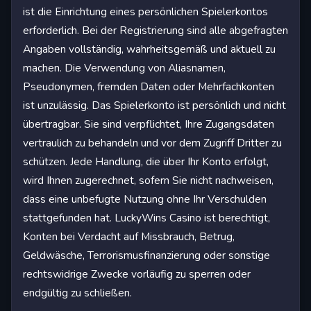
ist die Einrichtung eines persönlichen Spielerkontos
erforderlich. Bei der Registrierung sind alle abgefragten
Angaben vollständig, wahrheitsgemäß und aktuell zu
machen. Die Verwendung von Aliasnamen,
Pseudonymen, fremden Daten oder Mehrfachkonten
ist unzulässig. Das Spielerkonto ist persönlich und nicht
übertragbar. Sie sind verpflichtet, Ihre Zugangsdaten
vertraulich zu behandeln und vor dem Zugriff Dritter zu
schützen. Jede Handlung, die über Ihr Konto erfolgt,
wird Ihnen zugerechnet, sofern Sie nicht nachweisen,
dass eine unbefugte Nutzung ohne Ihr Verschulden
stattgefunden hat. LuckyWins Casino ist berechtigt,
Konten bei Verdacht auf Missbrauch, Betrug,
Geldwäsche, Terrorismusfinanzierung oder sonstige
rechtswidrige Zwecke vorläufig zu sperren oder
endgültig zu schließen.