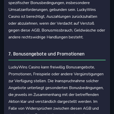
spezifischer Bonusbedingungen, insbesondere
Umsatzanforderungen, gebunden sein. LuckyWins
Casino ist berechtigt, Auszahlungen zurückzuhalten
oder abzulehnen, wenn der Verdacht auf Verstoß
gegen diese AGB, Bonusmissbrauch, Geldwäsche oder
andere rechtswidrige Handlungen besteht.
7. Bonusangebote und Promotionen
LuckyWins Casino kann freiwillig Bonusangebote,
Promotionen, Freispiele oder andere Vergünstigungen
zur Verfügung stellen. Die Inanspruchnahme solcher
Angebote unterliegt gesonderten Bonusbedingungen,
die jeweils im Zusammenhang mit der betreffenden
Aktion klar und verständlich dargestellt werden. Im
Falle von Widersprüchen zwischen diesen AGB und