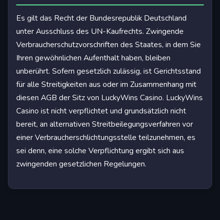
Es gilt das Recht der Bundesrepublik Deutschland
unter Ausschluss des UN-Kaufrechts. Zwingende
Verbraucherschutzvorschriften des Staates, in dem Sie
Ihren gewöhnlichen Aufenthalt haben, bleiben
unberührt. Sofern gesetzlich zulässig, ist Gerichtsstand
für alle Streitigkeiten aus oder im Zusammenhang mit
diesen AGB der Sitz von LuckyWins Casino. LuckyWins
Casino ist nicht verpflichtet und grundsätzlich nicht
bereit, an alternativen Streitbeilegungsverfahren vor
einer Verbraucherschlichtungsstelle teilzunehmen, es
sei denn, eine solche Verpflichtung ergibt sich aus
zwingenden gesetzlichen Regelungen.