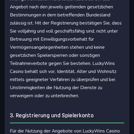
Angebot nach den jeweils geltenden gesetzlichen
Bestimmungen in dem betreffenden Bundesland
zulässig ist. Mit der Registrierung bestätigen Sie, dass
Sie volljährig und voll geschäftsfähig sind, nicht unter
Betreuung mit Einwilligungsvorbehalt für
Vermögensangelegenheiten stehen und keine
gesetzlichen Spielersperren oder sonstigen
Teilnahmeverbote gegen Sie bestehen. LuckyWins
Casino behält sich vor, Identität, Alter und Wohnsitz
mittels geeigneter Verfahren zu überprüfen und bei
Unstimmigkeiten die Nutzung der Dienste zu
verweigern oder zu unterbrechen.
3. Registrierung und Spielerkonto
Für die Nutzung der Angebote von LuckyWins Casino