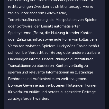
Die Nutzung der Dienste von LuckyWins Casino zu
rechtswidrigen Zwecken ist strikt untersagt. Hierzu
zählen unter anderem Geldwäsche,
Terrorismusfinanzierung, die Manipulation von Spielen
oder Software, der Einsatz automatisierter
Spielsysteme (Bots), die Nutzung fremder Konten
oder Zahlungsmittel sowie jede Form von kollusivem
Verhalten zwischen Spielern. LuckyWins Casino behält
sich vor, bei Verdacht auf Betrug oder andere strafbare
Handlungen interne Untersuchungen durchzuführen,
Transaktionen zu blockieren, Konten vorläufig zu
sperren und relevante Informationen an zuständige
Behörden und Aufsichtsstellen weiterzugeben.
Etwaige Gewinne aus verbotenen Nutzungen können
für verfallen erklärt und bereits ausgezahlte Beträge
zurückgefordert werden.