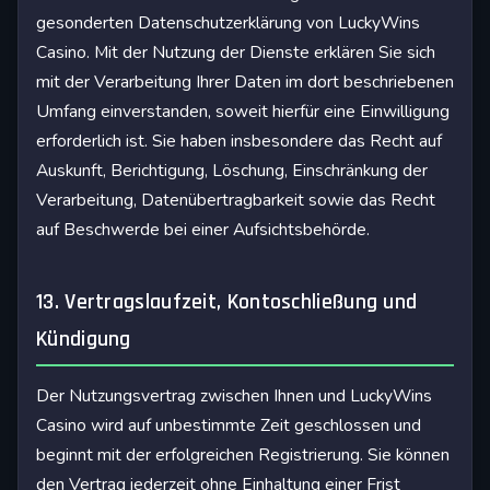
gesonderten Datenschutzerklärung von LuckyWins
Casino. Mit der Nutzung der Dienste erklären Sie sich
mit der Verarbeitung Ihrer Daten im dort beschriebenen
Umfang einverstanden, soweit hierfür eine Einwilligung
erforderlich ist. Sie haben insbesondere das Recht auf
Auskunft, Berichtigung, Löschung, Einschränkung der
Verarbeitung, Datenübertragbarkeit sowie das Recht
auf Beschwerde bei einer Aufsichtsbehörde.
13. Vertragslaufzeit, Kontoschließung und
Kündigung
Der Nutzungsvertrag zwischen Ihnen und LuckyWins
Casino wird auf unbestimmte Zeit geschlossen und
beginnt mit der erfolgreichen Registrierung. Sie können
den Vertrag jederzeit ohne Einhaltung einer Frist