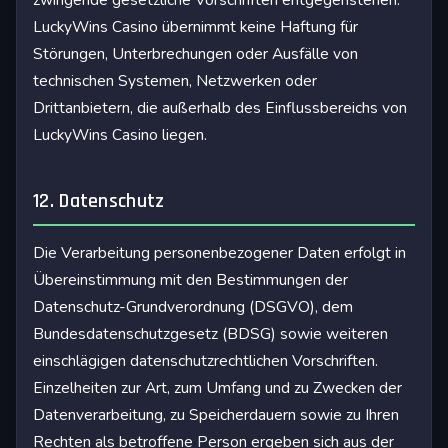
LuckyWins Casino übernimmt keine Haftung für
Störungen, Unterbrechungen oder Ausfälle von
technischen Systemen, Netzwerken oder
Drittanbietern, die außerhalb des Einflussbereichs von
LuckyWins Casino liegen.
12. Datenschutz
Die Verarbeitung personenbezogener Daten erfolgt in
Übereinstimmung mit den Bestimmungen der
Datenschutz-Grundverordnung (DSGVO), dem
Bundesdatenschutzgesetz (BDSG) sowie weiteren
einschlägigen datenschutzrechtlichen Vorschriften.
Einzelheiten zur Art, zum Umfang und zu Zwecken der
Datenverarbeitung, zu Speicherdauern sowie zu Ihren
Rechten als betroffene Person ergeben sich aus der