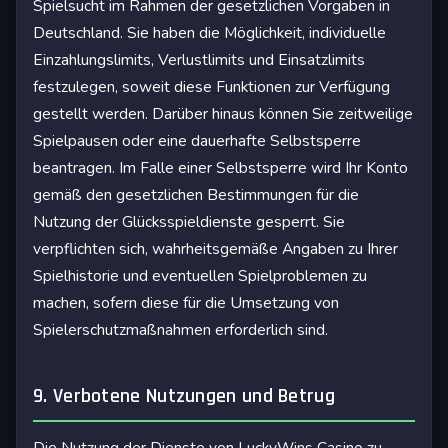
Spielsucht im Rahmen der gesetzlichen Vorgaben in
Deutschland. Sie haben die Möglichkeit, individuelle
Einzahlungslimits, Verlustlimits und Einsatzlimits
festzulegen, soweit diese Funktionen zur Verfügung
gestellt werden. Darüber hinaus können Sie zeitweilige
Spielpausen oder eine dauerhafte Selbstsperre
beantragen. Im Falle einer Selbstsperre wird Ihr Konto
gemäß den gesetzlichen Bestimmungen für die
Nutzung der Glücksspieldienste gesperrt. Sie
verpflichten sich, wahrheitsgemäße Angaben zu Ihrer
Spielhistorie und eventuellen Spielproblemen zu
machen, sofern diese für die Umsetzung von
Spielerschutzmaßnahmen erforderlich sind.
9. Verbotene Nutzungen und Betrug