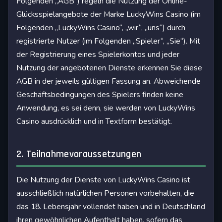
Folgenden „AGB“) regeln die Nutzung der Online-
Glücksspielangebote der Marke LuckyWins Casino (im
Folgenden „LuckyWins Casino“, „wir“, „uns“) durch
registrierte Nutzer (im Folgenden „Spieler“, „Sie“). Mit
der Registrierung eines Spielerkontos und jeder
Nutzung der angebotenen Dienste erkennen Sie diese
AGB in der jeweils gültigen Fassung an. Abweichende
Geschäftsbedingungen des Spielers finden keine
Anwendung, es sei denn, sie werden von LuckyWins
Casino ausdrücklich und in Textform bestätigt.
2. Teilnahmevoraussetzungen
Die Nutzung der Dienste von LuckyWins Casino ist
ausschließlich natürlichen Personen vorbehalten, die
das 18. Lebensjahr vollendet haben und in Deutschland
ihren gewöhnlichen Aufenthalt haben, sofern das